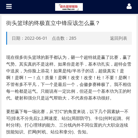
街头篮球的终极直立中锋应该怎么赢？
日期：2022-06-01 点击数：
285
返回列表
现在很多街头篮球的新手都认为，砸一个超特就是赢了比赛，赢了
气势。其实真的不是这样。如果你是老手，基本功扎实，超特会雪
中送炭，为你脸上添花！如果是纯/半吊子的话，超级真实！是
啊！是啊！一！点！质量！是啊！改变！改变！杜！不要！是啊！
不管有多不平凡，下一个是最后一个，会徽参赛棒极了。我不相信
每一枪都是运气。只能说有一定比例，但还是一个基本功为王的时
代。硬射和强分只是运气帮助大，不代表你基本功很好。
要想赢下每一场比赛，从“打C”的角度来说，以下几个因素缺一不
可(排名不分先后):上网速度、站位(局部防守)、卡位(何时起跳、何
时分球)、打心理球的能力、三分线内外不同位置的六大职业连续
技能知识、拦网(时机、站位和拿分)、告知。