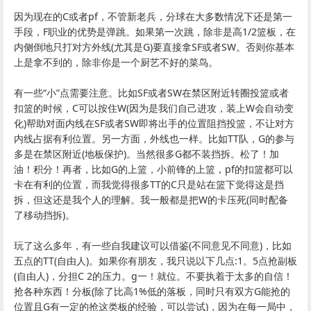
因为现在的C或者pf，不管新老兵，分球在大多数情况下还是第一
手段，F职业的优势是弹跳。如果第一次跳，除非是高1/2篮板，在
内侧倒地只打对方外线(尤其是G)要直接拿SF或者SW。否则你基本
上是拿不到的，除非你是一个厨艺不好的菜鸟。
有一些“小”点需要注意。比如SF或者SW在禁区附近转圈投篮或者
扣篮的时候，C可以按住W(因为是我们自己进攻，装上W会自动变
化)帮助对面内线在SF或者SW即将出手的位置阻挡投篮，不让对方
内线占据有利位置。另一方面，外线也一样。比如TT队，G的参与
多是在禁区附近(地板保护)。当然很多G都不装挡拆。松了！加
油！积分！再者，比如G的上篮，小前锋的上篮，pf的扣篮都可以
卡在有利的位置，而我觉得很多TT的C只是站在篮下觉得这是挡
拆，但这还是我个人的理解。我一般都是把W的卡压死(同时配备
了移动挡拆)。
玩了这么多年，有一些自我建议可以借鉴(不同意见不同意)，比如
五点的TT(自由人)。如果你有朋友，我只说以下几点:1。5点抢副板
(自由人)，分担C 2的压力。g一！就位。不要执着于太多的自信！
抢各种东西！分板(除了比高1%低的落板，同时只有双方G能抢的
位置且G有一定的抢这类板的经验，可以尝试)，因为在每一局中，