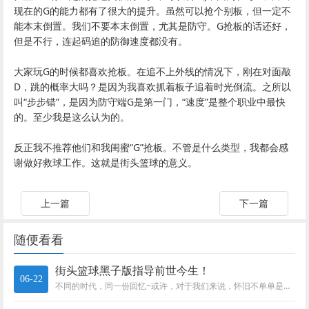
现在的G的能力都有了很大的提升。虽然可以抢个别板，但一定不
能本末倒置。我们不要本末倒置，尤其是防守。G抢板的话还好，
但是不行，连起码追的防御速度都没有。
大家玩G的时候都喜欢抢板。在追不上外线的情况下，刚在对面敲
D，跳的概率大吗？是因为我喜欢抓着板子追着时光倒流。之所以
叫“步步错”，是因为防守端G是第一门，“速度”是整个职业中最快
的。至少我是这么认为的。
反正我不推荐他们和我闺蜜“G”抢板。不管是什么类型，我都会感
谢做好救球工作。这就是街头篮球的意义。
上一篇
下一篇
随便看看
街头篮球黑子版指导前世今生！
06-22
不同的时代，同一份回忆~或许，对于我们来说，怀旧不单单是一次心灵上重温美好回忆的旅程。可能更多的是羡慕，羡慕那时候的自己...