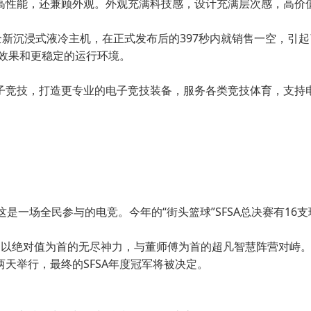
高性能，还兼顾外观。外观充满科技感，设计充满层次感，高价
全新沉浸式液冷主机，在正式发布后的397秒内就销售一空，引
效果和更稳定的运行环境。
子竞技，打造更专业的电子竞技装备，服务各类竞技体育，支持
是一场全民参与的电竞。今年的“街头篮球”SFSA总决赛有16
。以绝对值为首的无尽神力，与董师傅为首的超凡智慧阵营对峙
天举行，最终的SFSA年度冠军将被决定。