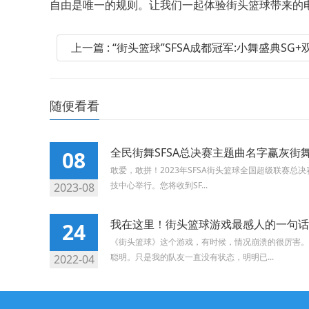
自由是唯一的规则。让我们一起体验街头篮球带来的
上一篇 : “街头篮球”SFSA成都冠军:小舞盛典S
随便看看
全民街舞SFSA总决赛主题曲名字赢灰街
08
敢爱，敢拼！2023年SFSA街头篮球全国超级联赛总决
技中心举行。您将收到SF...
2023-08
我在这里！街头篮球游戏最感人的一句话
24
《街头篮球》这个游戏，有时候，情况崩溃的很厉害。
聪明。只是我的队友一直没有状态，明明已...
2022-04