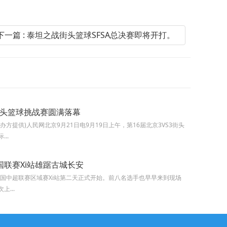
下一篇 : 泰坦之战街头篮球SFSA总决赛即将开打。
3街头篮球挑战赛圆满落幕
方提供)人民网北京9月21日电9月19日上午，第16届北京3VS3街头
..
全国联赛Xi站雄踞古城长安
FSA全国中超联赛区域赛Xi站第二天正式开始。前八名选手也早早来到现场
...