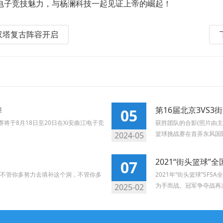
电子竞技魅力，与杨澜科技一起见证上帝的崛起！
G+双塔复古阵容开启
舞
第16届北京3VS
05
赛将于8月18日至20日在Xi安曲江电子竞
获胜团队的合影(照片由主办
篮球挑战赛在首弄东风国际.
2024-05
2021“街头篮球”
07
不管你多努力去填补这个洞，不管你多
2021年“街头篮球”S
为手而战。冠军争夺战再次上
2025-02