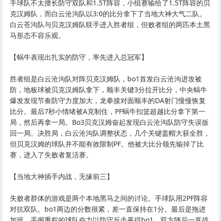
手球队不太擅长防守双队和1.5T阵容，小组赛输给了1.5T阵容的贝
克汉姆队，而白云沧沟队以3:0的比分拿下了当地大神大气二队。
白云苍沟队与贝克汉姆队联手进入胜者组，但败者组的两匹本土黑
马形态不容乐观。
【蜗牛表现出扎实的防守，率先进入总冠军】
胜者组是白云沧沟队对阵贝克汉姆队，bo1首发白云沧沟进攻被
防，地板球被贝克汉姆队拿下，顺丰关键3分拉开比分，中央蜗牛
爆发发现节奏防守力度加大，龙拳接对面顺丰的DA射门慢慢恢复
比分。最后7秒小情绪被A克制住，PF蜗牛扣篮超越比分拿下第一
局，然后再拿一局。Bo3贝克汉姆奋起发现白云沧沟队防守失误扳
回一局。决胜局，白云沧沟队调整状态，几个关键盖帽大获全胜，
但贝克汉姆的球队并不能有效限制PF。他被大比分领先输掉了比
赛，进入了失败者复活赛。
【当地大神插手内战，无缘前三】
失败者群体的游戏是两个本地黑马之间的讨论。手球队用2PF阵容
对抗双队。bo1两边的分数很紧，差一直保持在1分。最后是拖进
加班。手握重权的球队奋力以防守反击赢得bo1。双方随后一直战