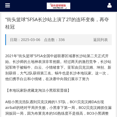
“街头篮球”SFSA长沙站上演了2T的连环变奏，再夺
桂冠
日期：2025-03-06 点击数：
336
返回列表
2021年“街头篮球”SFSA全国中超联赛区域赛长沙站第二天正式开
始。长沙师的土地神表演非常抢眼。经过两天的激烈竞争，长沙站
冠军终于被蜗牛、白云、小情绪拿下。亚军由贝克汉姆、坤别、新
别获得，大气2队获得第三名。蜗牛也是长沙本地玩家。这一次，
他们携手白云和小情绪，在决赛中向我们展示了努力
【本地玩家卧虎藏龙淘汰小黑双双晋级】
A组小黑沈浩队遇到贝克汉姆的1.5T队，BO1贝克汉姆DA出现
airball的绝对平局并失败，小黑拿下第一局，BO2贝克汉姆抓住漏
洞扳回一局，因为布莱克本的SG熟练度不是很高，BO3小黑调整