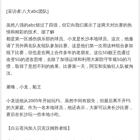
[采访者:八大abc团队]
虽然八强的abc错过了四强，但它向我们展示了这两天对比赛的热
情和精彩的技术。据了解
都是第一区感伤俱乐部的球员。小龙是长沙本地球员。这次，他邀
请了另外两名队友组队参加比赛。这是他们第一次用这种组合参加
线下比赛，但也是在网上合作多年的老朋友。这位SG舰王也通过
改变SG的进攻思维，去除了加强运球和利用大家防守常规SG的习
惯，取得了意想不到的效果。比赛第一天，阿宝和实验狂人队被淘
汰。
屠嗨，小龙，船王
小龙说他从2005年开始玩FS。虽然中间有损失，但最后离不开FS
的大家庭。作为一名本地球员，他还表示，大家可以来长沙比赛，
赛后在长沙玩一些本地小吃。
【白云苍沟加入贝克汉姆胜者组】