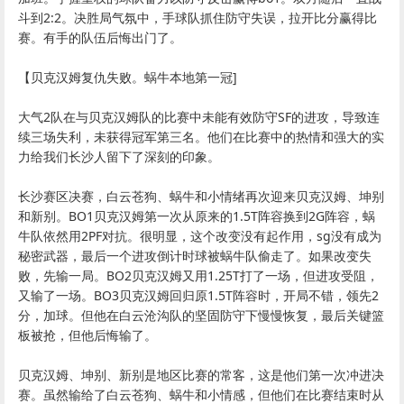
斗到2:2。决胜局气氛中，手球队抓住防守失误，拉开比分赢得比
赛。有手的队伍后悔出门了。
【贝克汉姆复仇失败。蜗牛本地第一冠]
大气2队在与贝克汉姆队的比赛中未能有效防守SF的进攻，导致连
续三场失利，未获得冠军第三名。他们在比赛中的热情和强大的实
力给我们长沙人留下了深刻的印象。
长沙赛区决赛，白云苍狗、蜗牛和小情绪再次迎来贝克汉姆、坤别
和新别。BO1贝克汉姆第一次从原来的1.5T阵容换到2G阵容，蜗
牛队依然用2PF对抗。很明显，这个改变没有起作用，sg没有成为
秘密武器，最后一个进攻倒计时球被蜗牛队偷走了。如果改变失
败，先输一局。BO2贝克汉姆又用1.25T打了一场，但进攻受阻，
又输了一场。BO3贝克汉姆回归原1.5T阵容时，开局不错，领先2
分，加球。但他在白云沧沟队的坚固防守下慢慢恢复，最后关键篮
板被抢，但他后悔输了。
贝克汉姆、坤别、新别是地区比赛的常客，这是他们第一次冲进决
赛。虽然输给了白云苍狗、蜗牛和小情感，但他们在比赛结束时从