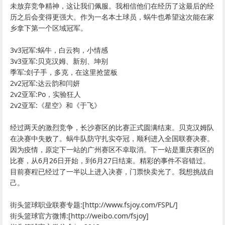
未放弃竞争精神，这让我们佩服。我相信他们在经历了这最后的经
历之后会变得更强大。作为一名本土球员，蜗牛也希望这次能在家
乡拿下第一个区域冠军。
3v3冠军:蜗牛，白云狗，小情感
3v3亚军:贝克汉姆、新别、坤别
季军:刽子手，多克，在这里抢篮板
2v2冠军:达云韵和闫妍
2v2亚军:Po，实验狂人
2v2亚军:《星空》和《于飞》
经过两天的激烈竞争，长沙赛区的比赛正式圆满结束。贝克汉姆队
在决赛中失败了。蜗牛队防守扎实夺冠，顺利进入全国联赛决赛。
因为疫情，原定下一站的广州赛区不幸取消。下一站是重庆赛区的
比赛，从6月26日开始，到6月27日结束。精彩的事件不容错过。
目前赛程已经过了一半以上进入决赛，门票快卖光了。我想挑战自
己。
街头篮球职业联赛专题:[http://www.fsjoy.com/FSPL/]
街头篮球官方微博:[http://weibo.com/fsjoy]