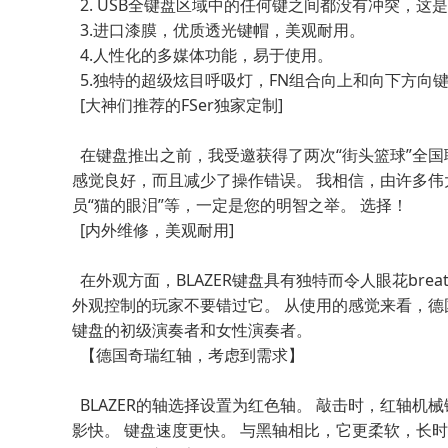
2. USB全键盘区域中的任何键之间都没有冲突，这
3.进口漆膜，优质透光键帽，美观耐用。
4.人性化的多媒体功能，易于使用。
5.独特的超级炫目呼吸灯，FN组合向上和向下方向
[大神们推荐的FSer独家定制]
在键盘推出之前，我受邀获得了两次“街头篮球”全国联
感觉良好，而且减少了操作错误。 我相信，由许多伟大
员“猫的眼泪”等，一定是您的明智之举。 选择！
[内外维修，美观耐用]
在外观方面，BLAZER键盘具有独特而令人眼花br
外观控制的玩家不要错过它。 从使用的感觉来看，德国
键盘的初级演奏者和女性演奏者。
【德国奇瑞红轴，考虑到需求】
BLAZER的轴选择设置为红色轴。 敲击时，红轴机
影快。 键盘速度更快。 与黑轴相比，它更柔软，长