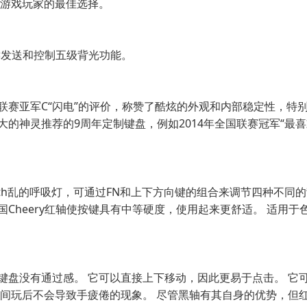
是游戏玩家的最佳选择。
键发送和控制五级背光功能。
赛亚军C“闪电”的评价，称赞了酷炫的外观和内部稳定性，特别是
的神灵推荐的9周年定制键盘，例如2014年全国联赛冠军“最喜欢
eath乱的呼吸灯，可通过FN和上下方向键的组合来调节四种不同
Cheery红轴使按键具有中等硬度，使用起来更舒适。 适用
械键盘没有通过感。 它可以直接上下移动，因此更易于点击。 
时间玩后不会导致手疲倦的现象。 尽管黑轴有其自身的优势，但