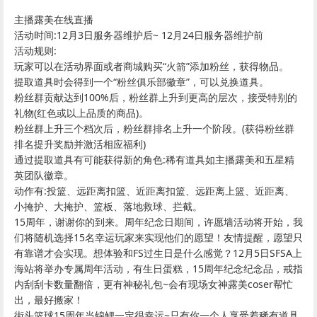
主播露美在线直播
活动时间:12月3日服务器维护后~ 12月24日服务器维护前
活动规则:
玩家可以在活动界面或者商城购买“火箭”添加粉丝，获得物品。
提取道具时会得到一个“粉丝俱乐部徽章”，可以兑换道具。
粉丝群贡献达到100%后，粉丝群上升到更高的层次，接受特别的
礼物(红色或以上品质的商品)。
粉丝群上升三个档次后，粉丝群排名上升一个阶段。(获得粉丝群
排名提升奖励并激活相应福利)
通过提取道具有可能获得新的角色:稀有道具如主播露美和五星精
英团队徽章。
动作有:投篮、远距离扣篮、近距离扣篮、远距离上篮、近距离、
小掩护、大掩护、篮板、落地救球、拦截。
15周年，谢谢你的到来。周年纪念日期间，许愿墙活动将开始，我
们将随机选择15名幸运玩家来实现他们的愿望！友情提醒，愿望只
有靠谱才会实现。想体验和FS过生日是什么感觉？12月5日SFSA上
海站将举办专属周年活动，有生日蛋糕，15周年纪念纪念品，戒指
内刮刮卡数量翻倍，更有神秘礼包~会有现场女神露美coser帮忙
出，最好搬家！
街头篮球15周年当锦鲤一定很幸运~只有你一个人享受着稀有道具