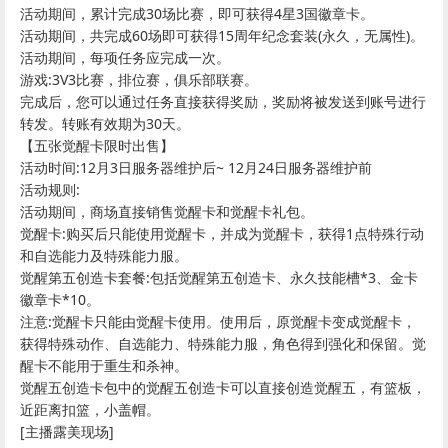
活动期间，累计完成30场比赛，即可获得4星3国徽章卡。
活动期间，共完成60场即可获得15周年纪念套装(永久，无属性)。
活动期间，每项任务应完成一次。
游戏:3V3比赛，排位赛，俱乐部联赛。
完成后，您可以通过任务直接获得奖励，奖励将被发送到账号进行
转发。转账有效期为30天。
【五张觉醒卡限时出售】
活动时间:12月3日服务器维护后~ 12月24日服务器维护前
活动规则:
活动期间，商场直接销售觉醒卡和觉醒卡礼包。
觉醒卡:购买后只能使用觉醒卡，并成为觉醒卡，获得1点特殊行动
和自选能力及特殊能力服。
觉醒第五创造卡套餐:包括觉醒第五创造卡、永久技能槽*3、金卡
徽章卡*10。
注意:觉醒卡只能由觉醒卡使用。使用后，原觉醒卡变成觉醒卡，
获得特殊动作、自选能力、特殊能力服，角色得到强化和保留。觉
醒卡不能用于重生和杀神。
觉醒五创造卡包中的觉醒五创造卡可以直接创造觉醒五，有篮板，
近距离扣篮，小盖帽。
[主播露美现场]