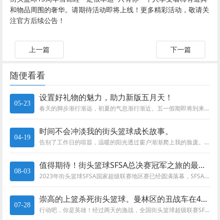
和物品周围的奢华。请期待活动即将上线！更多精彩活动，敬请关
注官方后续公告！
上一篇
下一篇
随便看看
设置好礼物的魅力，助力新版五月天！
05-23
春天的脚步渐行渐远，初夏的气息渐行渐近。五一假期即将到来。我们与新角色雷明一起，为所有辛勤工作的Fser们准备了一场丰富...
时间不会冲淡我的街头篮球成长故事。
04-19
告别了工作日的喧嚣，温暖的阳光透过窗户渐渐爬上我的脸庞。我一边揉着惺忪的眼睛，一边蜷缩在床上，伸了个懒腰，忍不住嘀咕了一...
值得期待！街头篮球SFSA总决赛冠军之旅的最后一章
08-03
2023年街头篮球SFSA国家超级联赛地区赛已经圆满落幕，SFSA总决赛也有望在8月正式开始。今天为大家带来的是SFSA...
崇高的上篮杀死街头篮球。曼林区的丑战车在4区傲然微笑。
07-28
行动吧，你是英雄！经过两天的激战，全国街头篮球超级联赛SFSA四区第二轮海选圆满落幕。支线100多支队伍参加第二轮海选，...